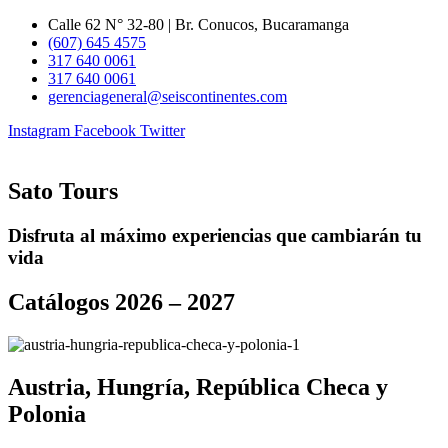
Ir
Calle 62 N° 32-80 | Br. Conucos, Bucaramanga
al
(607) 645 4575
contenido
317 640 0061
317 640 0061
gerenciageneral@seiscontinentes.com
Instagram
Facebook
Twitter
Sato Tours
Disfruta al máximo experiencias que cambiarán tu
vida
Catálogos 2026 – 2027
Austria, Hungría, República Checa y
Polonia