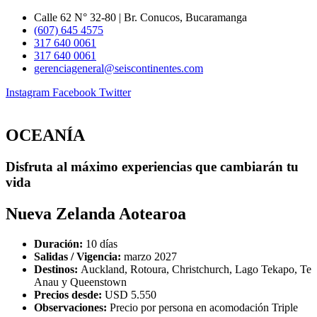
Ir
Calle 62 N° 32-80 | Br. Conucos, Bucaramanga
al
(607) 645 4575
contenido
317 640 0061
317 640 0061
gerenciageneral@seiscontinentes.com
Instagram
Facebook
Twitter
OCEANÍA
Disfruta al máximo experiencias que cambiarán tu
vida
Nueva Zelanda Aotearoa
Duración:
10 días
Salidas / Vigencia:
marzo 2027
Destinos:
Auckland, Rotoura, Christchurch, Lago Tekapo, Te
Anau y Queenstown
Precios desde:
USD 5.550
Observaciones:
Precio por persona en acomodación Triple