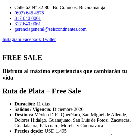
Ir
Calle 62 N° 32-80 | Br. Conucos, Bucaramanga
al
(607) 645 4575
contenido
317 640 0061
317 640 0061
gerenciageneral@seiscontinentes.com
Instagram
Facebook
Twitter
FREE SALE
Disfruta al máximo experiencias que cambiarán tu
vida
Ruta de Plata – Free Sale
Duración:
11 días
Salidas / Vigencia:
Diciembre 2026
Destinos:
México D.F., Querétaro, San Miguel de Allende,
Dolores Hidalgo, Guanajuato, San Luis de Potosi, Zacatecas,
Guadalajara, Pátzcuaro, Morelia y Cuernavaca
Precios desde:
USD 1.495