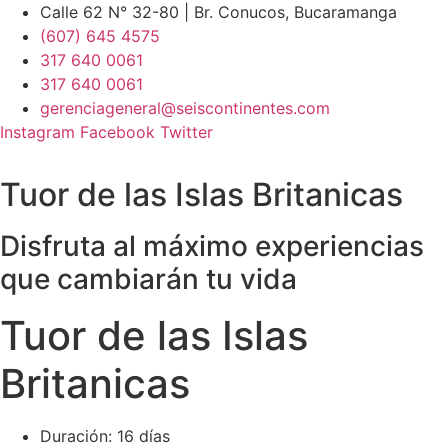
Ir
Calle 62 N° 32-80 | Br. Conucos, Bucaramanga
al
(607) 645 4575
contenido
317 640 0061
317 640 0061
gerenciageneral@seiscontinentes.com
Instagram
Facebook
Twitter
Tuor de las Islas Britanicas
Disfruta al máximo experiencias
que cambiarán tu vida
Tuor de las Islas
Britanicas
Duración: 16 días