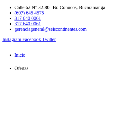
Ir
Calle 62 N° 32-80 | Br. Conucos, Bucaramanga
al
(607) 645 4575
contenido
317 640 0061
317 640 0061
gerenciageneral@seiscontinentes.com
Instagram
Facebook
Twitter
Inicio
Ofertas