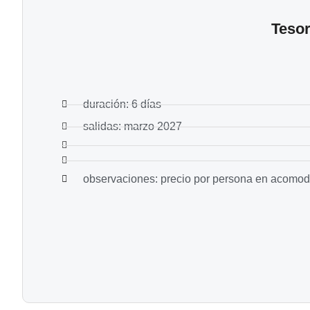
Teso
duración: 6 días
salidas: marzo 2027
observaciones: precio por persona en acomoda