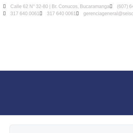
Calle 62 N° 32-80 | Br. Conucos, Bucaramanga
(607) 6
317 640 0061
317 640 0061
gerenciageneral@seisc