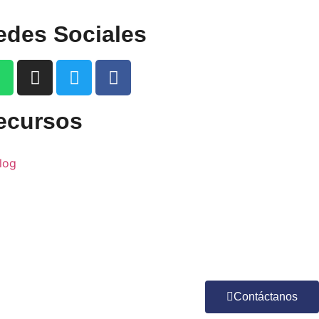
edes Sociales
ecursos
log
Contáctanos