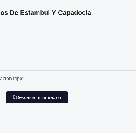
ros De Estambul Y Capadocia
ción triple
Descargar información