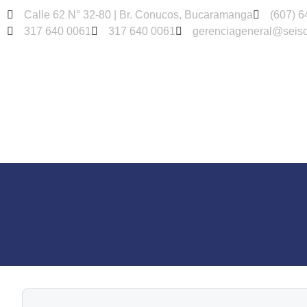
Calle 62 N° 32-80 | Br. Conucos, Bucaramanga
(607) 6
317 640 0061
317 640 0061
gerenciageneral@seisc