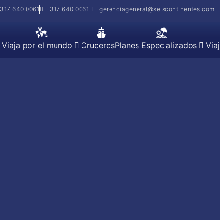
317 640 0061
317 640 0061
gerenciageneral@seiscontinentes.com
Viaja por el mundo
Cruceros
Planes Especializados
Via