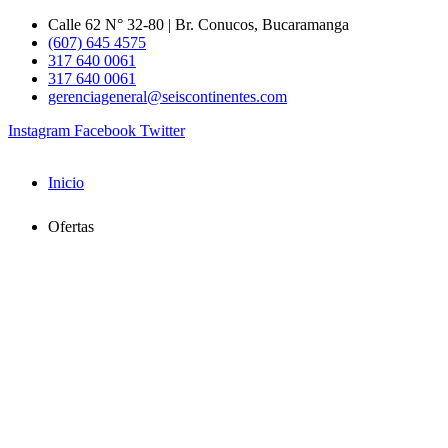
Ir
Calle 62 N° 32-80 | Br. Conucos, Bucaramanga
al
(607) 645 4575
contenido
317 640 0061
317 640 0061
gerenciageneral@seiscontinentes.com
Instagram
Facebook
Twitter
Inicio
Ofertas