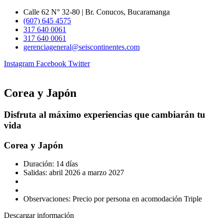
Ir
Calle 62 N° 32-80 | Br. Conucos, Bucaramanga
al
(607) 645 4575
contenido
317 640 0061
317 640 0061
gerenciageneral@seiscontinentes.com
Instagram
Facebook
Twitter
Corea y Japón
Disfruta al máximo experiencias que cambiarán tu
vida
Corea y Japón
Duración: 14 días
Salidas: abril 2026 a marzo 2027
Observaciones: Precio por persona en acomodación Triple
Descargar información