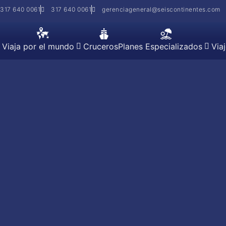
317 640 0061
317 640 0061
gerenciageneral@seiscontinentes.com
Viaja por el mundo
Cruceros
Planes Especializados
Via