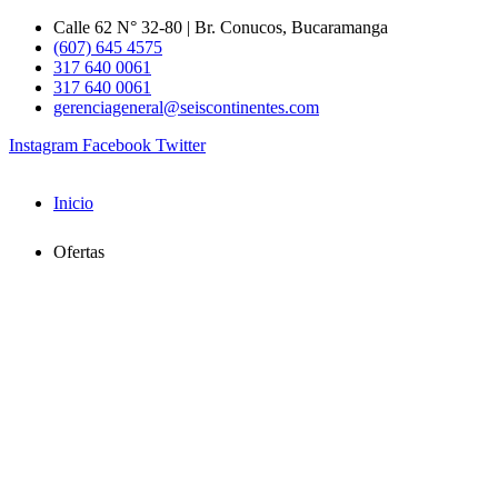
Ir
Calle 62 N° 32-80 | Br. Conucos, Bucaramanga
al
(607) 645 4575
contenido
317 640 0061
317 640 0061
gerenciageneral@seiscontinentes.com
Instagram
Facebook
Twitter
Inicio
Ofertas