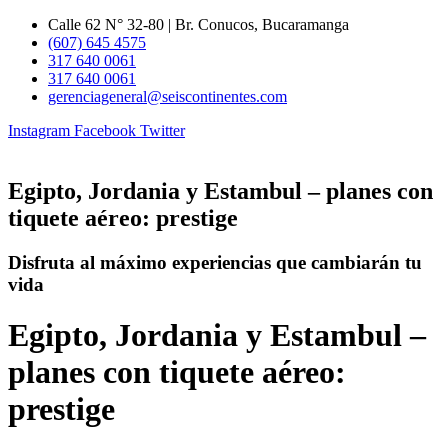
Ir
Calle 62 N° 32-80 | Br. Conucos, Bucaramanga
al
(607) 645 4575
contenido
317 640 0061
317 640 0061
gerenciageneral@seiscontinentes.com
Instagram
Facebook
Twitter
Egipto, Jordania y Estambul – planes con
tiquete aéreo: prestige
Disfruta al máximo experiencias que cambiarán tu
vida
Egipto, Jordania y Estambul –
planes con tiquete aéreo:
prestige