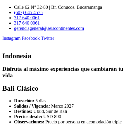
Ir
Calle 62 N° 32-80 | Br. Conucos, Bucaramanga
al
(607) 645 4575
contenido
317 640 0061
317 640 0061
gerenciageneral@seiscontinentes.com
Instagram
Facebook
Twitter
Indonesia
Disfruta al máximo experiencias que cambiarán tu
vida
Bali Clásico
Duración:
5 días
Salidas / Vigencia:
Marzo 2027
Destinos:
Ubud, Sur de Bali
Precios desde:
USD 890
Observaciones:
Precio por persona en acomodación triple