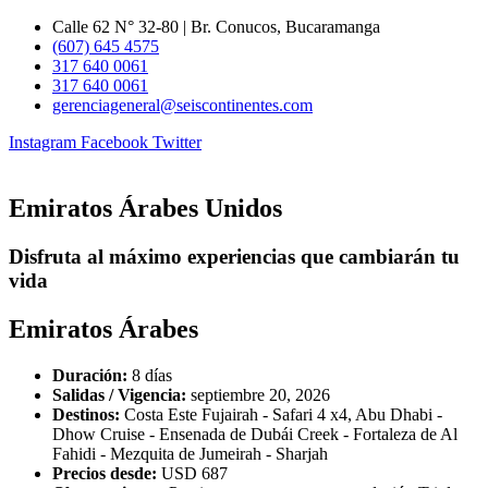
Ir
Calle 62 N° 32-80 | Br. Conucos, Bucaramanga
al
(607) 645 4575
contenido
317 640 0061
317 640 0061
gerenciageneral@seiscontinentes.com
Instagram
Facebook
Twitter
Emiratos Árabes Unidos
Disfruta al máximo experiencias que cambiarán tu
vida
Emiratos Árabes
Duración:
8 días
Salidas / Vigencia:
septiembre 20, 2026
Destinos:
Costa Este Fujairah - Safari 4 x4, Abu Dhabi -
Dhow Cruise - Ensenada de Dubái Creek - Fortaleza de Al
Fahidi - Mezquita de Jumeirah - Sharjah
Precios desde:
USD 687