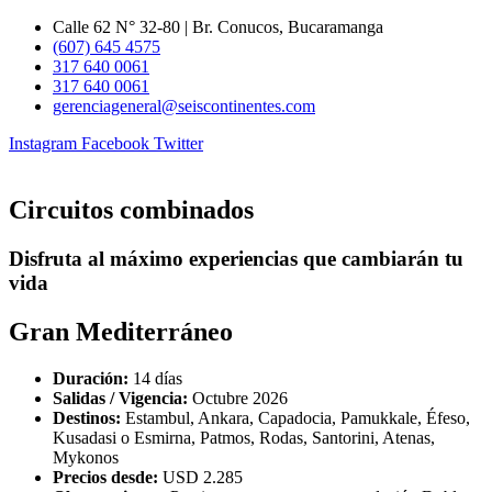
Ir
Calle 62 N° 32-80 | Br. Conucos, Bucaramanga
al
(607) 645 4575
contenido
317 640 0061
317 640 0061
gerenciageneral@seiscontinentes.com
Instagram
Facebook
Twitter
Circuitos combinados
Disfruta al máximo experiencias que cambiarán tu
vida
Gran Mediterráneo
Duración:
14 días
Salidas / Vigencia:
Octubre 2026
Destinos:
Estambul, Ankara, Capadocia, Pamukkale, Éfeso,
Kusadasi o Esmirna, Patmos, Rodas, Santorini, Atenas,
Mykonos
Precios desde:
USD 2.285