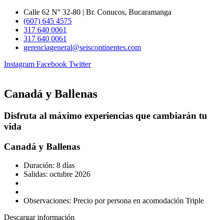
Ir
Calle 62 N° 32-80 | Br. Conucos, Bucaramanga
al
(607) 645 4575
contenido
317 640 0061
317 640 0061
gerenciageneral@seiscontinentes.com
Instagram
Facebook
Twitter
Canadá y Ballenas
Disfruta al máximo experiencias que cambiarán tu
vida
Canadá y Ballenas
Duración: 8 días
Salidas: octubre 2026
Observaciones: Precio por persona en acomodación Triple
Descargar información